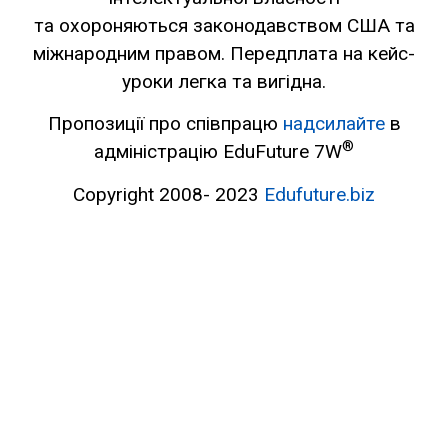
та охороняються законодавством США та
міжнародним правом. Передплата на кейс-
уроки легка та вигідна.
Пропозиції про співпрацю
надсилайте
в
®
адміністрацію EduFuture 7W
Copyright 2008- 2023
Edufuture.biz
All top-quality Canadian medications in one place at most
reasonable price!
Most popular sold products
Generic Viagra as low as $1.59
Cialis as low as $1.59
Cialis + Viagra Powerpack (Special price)
FDA-Approved Meds..Cherish your health and money!